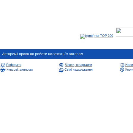
Авторськi права на роботи належать їх авторам
Реферати
Білети, шпаргалки
Напи
Курсові, дипломи
Свіжі надходження
Корис