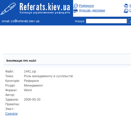
Реферати
Курсові, дипломи
С
email:
пошук:
Інформація про файл
Файл:
1441.zip
Тема:
Роль менеджменту в суспільстві
Категорія:
Реферати
Розділ:
Менеджмент
Формат:
Word
Автор:
Здавали:
2000-00-20
Примітка:
Зміст:
Cкачати