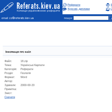
Реферати
Курсові, дипломи
С
email:
пошук:
Інформація про файл
Файл:
18.zip
Тема:
Українські Карпати
Категорія:
Реферати
Розділ:
Геологiя
Формат:
Word
Автор:
Здавали:
2000-00-20
Примітка:
Зміст:
Cкачати