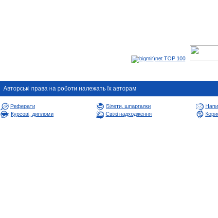
Авторськi права на роботи належать їх авторам
Реферати
Білети, шпаргалки
Напи
Курсові, дипломи
Свіжі надходження
Корис