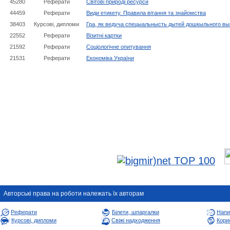
45280
Реферати
Світові природі ресурси
44459
Реферати
Види етикету. Правила вітання та знайомства
38403
Курсовi, дипломи
Гра, як ведуча спецыальнысть дытей дошкыльного вы
22552
Реферати
Візитні картки
21592
Реферати
Соціологічне опитування
21531
Реферати
Економіка України
Авторськi права на роботи належать їх авторам
Реферати
Білети, шпаргалки
Напи
Курсові, дипломи
Свіжі надходження
Корис