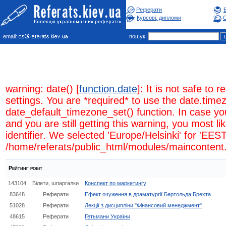
Реферати
Курсові, дипломи
С
email:
пошук:
warning: date() [
function.date
]: It is not safe to
settings. You are *required* to use the date.timez
date_default_timezone_set() function. In case y
and you are still getting this warning, you most l
identifier. We selected 'Europe/Helsinki' for 'EES
/home/referats/public_html/modules/maincontent.
Рейтинг робіт
143104
Бiлети, шпаргалки
Конспект по маркетингу
83648
Реферати
Ефект очуження в драматургії Бертольда Брехта
51028
Реферати
Лекції з дисципліни "Фінансовий менеджмент"
48615
Реферати
Гетьмани України